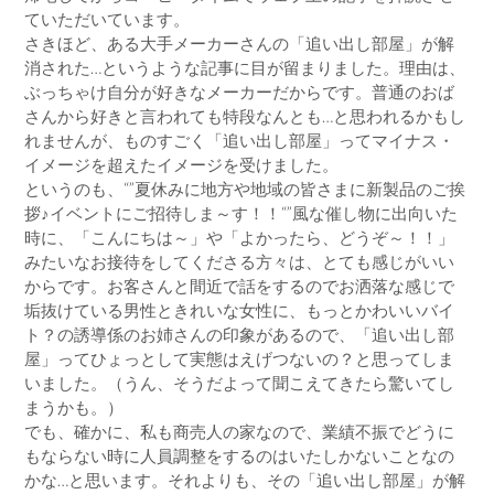
ていただいています。
さきほど、ある大手メーカーさんの「追い出し部屋」が解
消された…というような記事に目が留まりました。理由は、
ぶっちゃけ自分が好きなメーカーだからです。普通のおば
さんから好きと言われても特段なんとも…と思われるかもし
れませんが、ものすごく「追い出し部屋」ってマイナス・
イメージを超えたイメージを受けました。
というのも、“”夏休みに地方や地域の皆さまに新製品のご挨
拶♪イベントにご招待しま～す！！“”風な催し物に出向いた
時に、「こんにちは～」や「よかったら、どうぞ～！！」
みたいなお接待をしてくださる方々は、とても感じがいい
からです。お客さんと間近で話をするのでお洒落な感じで
垢抜けている男性ときれいな女性に、もっとかわいいバイ
ト？の誘導係のお姉さんの印象があるので、「追い出し部
屋」ってひょっとして実態はえげつないの？と思ってしま
いました。（うん、そうだよって聞こえてきたら驚いてし
まうかも。）
でも、確かに、私も商売人の家なので、業績不振でどうに
もならない時に人員調整をするのはいたしかないことなの
かな…と思います。それよりも、その「追い出し部屋」が解