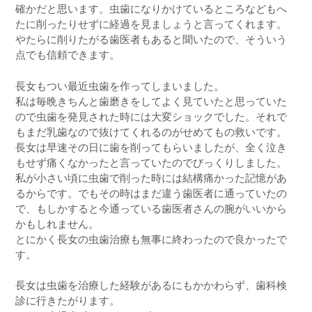
確かだと思います。虫歯になりかけているところなどもへ
たに削ったりせずに経過を見ましょうと言ってくれます。
やたらに削りたがる歯医者もあると聞いたので、そういう
点でも信頼できます。
長女もつい最近虫歯を作ってしまいました。
私は毎晩きちんと歯磨きをしてよく見ていたと思っていた
ので虫歯を発見された時には大変ショックでした。それで
もまだ乳歯なので抜けてくれるのがせめてもの救いです。
長女は早速その日に歯を削ってもらいましたが、全く泣き
もせず痛くなかったと言っていたのでびっくりしました。
私が小さい頃に虫歯で削った時には結構痛かった記憶があ
るからです。でもその時はまだ違う歯医者に通っていたの
で、もしかすると今通っている歯医者さんの腕がいいから
かもしれません。
とにかく長女の虫歯治療も無事に終わったので良かったで
す。
長女は虫歯を治療した経験があるにもかかわらず、歯科検
診に行きたがります。