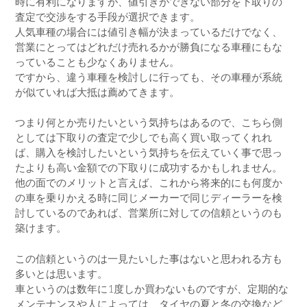
時に有利になりますが、値引きができない部分を下取りの
査定で交渉をする手段が選択できます。
人気車種の場合には値引き幅が決まっているだけでなく、
営業にとってはどれだけ売れるかが勝負になる車種にもな
っていることも少なくありません。
ですから、違う車種を検討しに行っても、その車種が系統
が似ていれば大抵は薦めてきます。
つまり何とか売りたいという気持ちはあるので、こちら側
としては下取りの査定で少しでも高く買い取ってくれれ
ば、購入を検討したいという気持ちを伝えていく事で思っ
たよりも高い金額での下取りに成功するかもしれません。
他の面でのメリットと言えば、これから将来的にも何度か
の車を乗りかえる時に同じメーカーで同じディーラーを検
討しているのであれば、営業所に対しての信頼というのも
築けます。
この信頼というのは一見たいした事はないと思われる方も
多いとは思います。
車というのは数年に1度しか買わないものですが、定期的な
メンテナンスや人によっては、タイヤの夏と冬の交換など